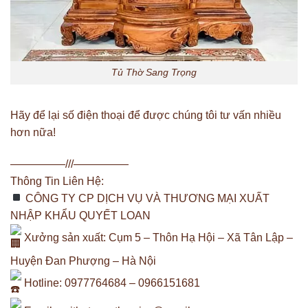
Tủ Thờ Sang Trọng
Hãy để lại số điện thoại để được chúng tôi tư vấn nhiều
hơn nữa!
—————///—————
Thông Tin Liên Hệ:
CÔNG TY CP DỊCH VỤ VÀ THƯƠNG MẠI XUẤT
NHẬP KHẨU QUYẾT LOAN
Xưởng sản xuất: Cụm 5 – Thôn Hạ Hội – Xã Tân Lập –
Huyện Đan Phượng – Hà Nội
Hotline: 0977764684 – 0966151681