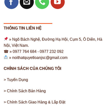
Nội thất trong phòng bếp bao gồm các thiết bị và đồ dùng
hỗ trợ cho các hoạt động nấu ăn và chuẩn bị thức ăn.
Tủ Bếp:
THÔNG TIN LIÊN HỆ
Tủ Bếp để lưu trữ đồ dụng bát đũa và thực phẩm. Bao gồm
cả tủ treo và tủ đứng. Tủ bếp tại nội thất Quyết Loan gồm
» Ngõ Bách Nghệ, Đường Hạ Hội, Cụm 5, Ô Diên, Hà
nhiều loại và mẫu mã, với nhiều chức năng thông minh
Nội, Việt Nam.
khác nhau giúp bạn có thể thuận tiện hơn trong việc làm
☎ » 0977 764 684 -
0977 232 092
bếp, nấu nướng.
»
noithatquyetloanjsc@gmail.com
CHÍNH SÁCH CỦA CHÚNG TÔI
> Tuyển Dụng
> Chính Sách Bán Hàng
> Chính Sách Giao Hàng & Lắp Đặt