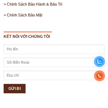
> Chính Sách Bảo Hành & Bảo Trì
> Chính Sách Bảo Mật
Tủ bếp góc chữ L
KẾT NỐI VỚI CHÚNG TÔI
Bàn Ghế Ăn:
Bàn ghế ăn là bộ đôi sản phẩm bao gồm bàn ăn và ghế ăn,
được thiết kế để tạo ra không gian ăn uống trong nhà. Bàn
ghế ăn thường là nơi mọi người trong gia đình tụ tập để
dùng bữa ăn. Bàn ăn có thể là hình chữ nhật, vuông, tròn,
hoặc có thiết kế đặc biệt, trong khi ghế ăn thường được
làm từ các chất liệu như gỗ tự nhiên, kim loại, nhựa hoặc
da, mang lại sự thoải mái và phong cách cho người sử
dụng.