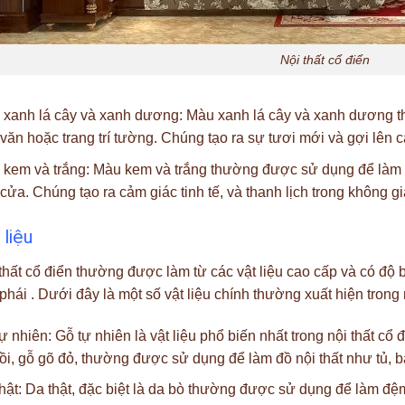
Nội thất cổ điển
xanh lá cây và xanh dương: Màu xanh lá cây và xanh dương t
văn hoặc trang trí tường. Chúng tạo ra sự tươi mới và gợi lên c
kem và trắng: Màu kem và trắng thường được sử dụng để làm 
cửa. Chúng tạo ra cảm giác tinh tế, và thanh lịch trong không gi
 liệu
thất cổ điển thường được làm từ các vật liệu cao cấp và có độ 
phái . Dưới đây là một số vật liệu chính thường xuất hiện trong n
ự nhiên: Gỗ tự nhiên là vật liệu phổ biến nhất trong nội thất cổ
ồi, gỗ gõ đỏ, thường được sử dụng để làm đồ nội thất như tủ, 
hật: Da thật, đặc biệt là da bò thường được sử dụng để làm đệ