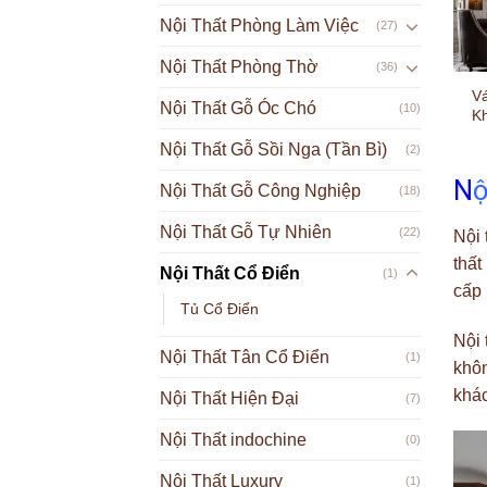
Nội Thất Phòng Làm Việc
(27)
Nội Thất Phòng Thờ
(36)
Vá
Nội Thất Gỗ Óc Chó
(10)
K
Nội Thất Gỗ Sồi Nga (Tần Bì)
(2)
N
ộ
Nội Thất Gỗ Công Nghiệp
(18)
Nội Thất Gỗ Tự Nhiên
(22)
Nội 
thất
Nội Thất Cổ Điển
(1)
cấp 
Tủ Cổ Điển
Nội 
Nội Thất Tân Cổ Điển
(1)
khôn
khác
Nội Thất Hiện Đại
(7)
Nội Thất indochine
(0)
Nội Thất Luxury
(1)