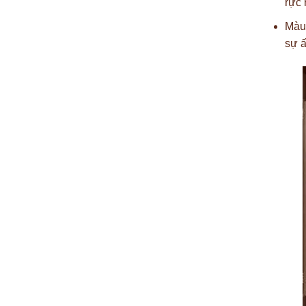
rực 
Màu 
sự ấ