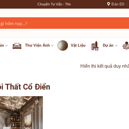
Bản Đồ
Chuyên Tư Vấn - Thiết Kế - Thi Công nội thất cao cấp --- ✦ ✦ ✦ --- LH:
ẩm
Thư Viện Ảnh
Vật Liệu
Dự án
Hiển thị kết quả duy nhấ
i Thất Cổ Điển