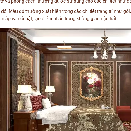
rỡ và phong cách, thường được sử dụng cho các chi tiết như đồ t
đỏ: Màu đỏ thường xuất hiện trong các chi tiết trang trí như gố
m áp và nổi bật, tạo điểm nhấn trong không gian nội thất.