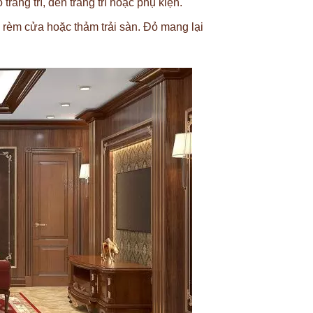
rang trí, đèn trang trí hoặc phụ kiện.
i, rèm cửa hoặc thảm trải sàn. Đỏ mang lại