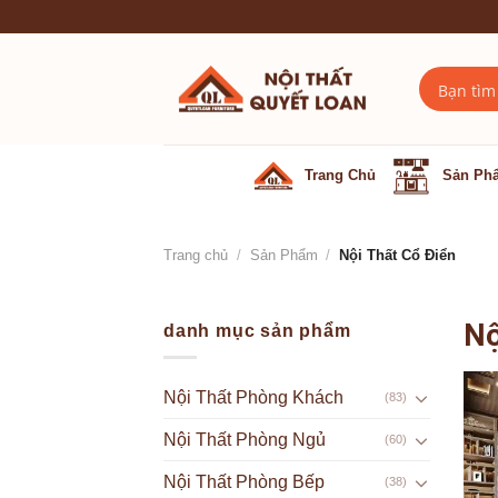
Skip
to
content
Trang Chủ
Sản Ph
Trang chủ
/
Sản Phẩm
/
Nội Thất Cổ Điển
Nộ
danh mục sản phẩm
Nội Thất Phòng Khách
(83)
Nội Thất Phòng Ngủ
(60)
Nội Thất Phòng Bếp
(38)