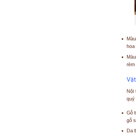
Màu 
hoa 
Màu 
rèm 
Vật
Nội 
quý 
Gỗ t
gỗ s
Da t