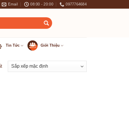
Email
08:00 - 20:00
0977764684
 0977.764.684 - 0966.151.681
Tin Tức
Giới Thiệu
t