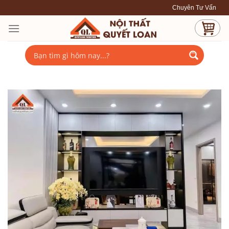
Skip
Chuyên Tư Vấn - Thiết Kế - Thi Công nội thất
to
content