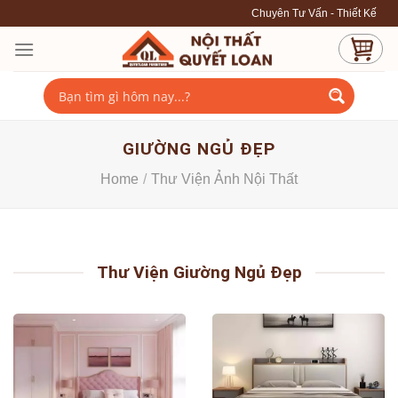
Skip
Chuyên Tư Vấn - Thiết Kế - Thi Công nội thất cao cấp ---
to
content
GIƯỜNG NGỦ ĐẸP
Home
/
Thư Viện Ảnh Nội Thất
Thư Viện Giường Ngủ Đẹp