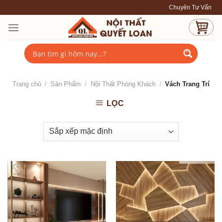
Skip
Chuyên Tư Vấn - Thiết Kế
to
content
Trang chủ
/
Sản Phẩm
/
Nội Thất Phòng Khách
/
Vách Trang Trí
LỌC