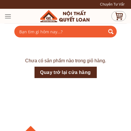
Skip
Chuyên Tư Vấn - Thiế
to
content
Chưa có sản phẩm nào trong giỏ hàng.
Quay trở lại cửa hàng