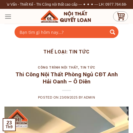
Skip
Kế - Thi Công nội thất cao cấp --- ✦ ✦ ✦ --- LH: 0977.764.684 - 0966.151.681
to
content
THỂ LOẠI:
TIN TỨC
CÔNG TRÌNH NỘI THẤT
,
TIN TỨC
Thi Công Nội Thất Phòng Ngủ CĐT Anh
Hải Oanh – Ô Diên
POSTED ON
23/09/2025
BY
ADMIN
23
Th9