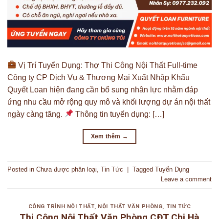
Vị Trí Tuyển Dụng: Thợ Thi Công Nội Thất Full-time
Công ty CP Dịch Vụ & Thương Mại Xuất Nhập Khẩu
Quyết Loan hiện đang cần bổ sung nhân lực nhằm đáp
ứng nhu cầu mở rộng quy mô và khối lượng dự án nội thất
ngày càng tăng.
Thông tin tuyển dụng: […]
Xem thêm
→
Posted in
Chưa được phân loại
,
Tin Tức
|
Tagged
Tuyển Dụng
Leave a comment
CÔNG TRÌNH NỘI THẤT
,
NỘI THẤT VĂN PHÒNG
,
TIN TỨC
Thi Công Nội Thất Văn Phòng CĐT Chị Hà