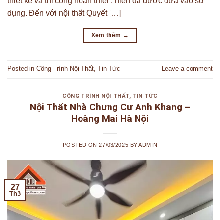
thiết kế và thi công hoàn thiện, hiện đã được đưa vào sử
dụng. Đến với nội thất Quyết […]
Xem thêm
→
Posted in
Công Trình Nội Thất
,
Tin Tức
Leave a comment
CÔNG TRÌNH NỘI THẤT
,
TIN TỨC
Nội Thất Nhà Chưng Cư Anh Khang –
Hoàng Mai Hà Nội
POSTED ON
27/03/2025
BY
ADMIN
27
Th3