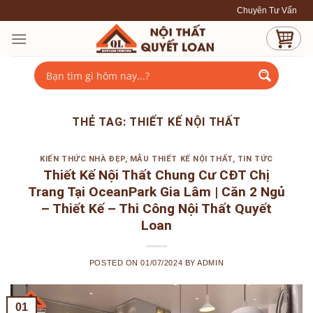
Skip
Chuyên Tư Vấn - Thiết K
to
content
THẺ TAG:
THIẾT KẾ NỘI THẤT
KIẾN THỨC NHÀ ĐẸP
,
MẪU THIẾT KẾ NỘI THẤT
,
TIN TỨC
Thiết Kế Nội Thất Chung Cư CĐT Chị
Trang Tại OceanPark Gia Lâm | Căn 2 Ngủ
– Thiết Kế – Thi Công Nội Thất Quyết
Loan
POSTED ON
01/07/2024
BY
ADMIN
01