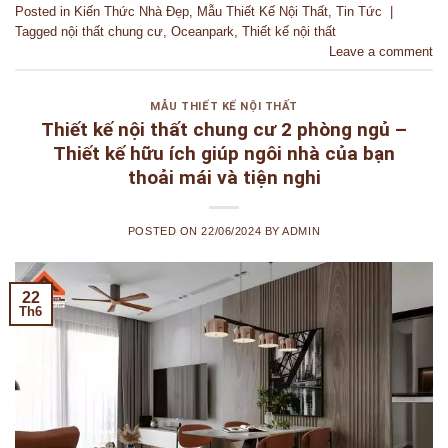
Posted in
Kiến Thức Nhà Đẹp
,
Mẫu Thiết Kế Nội Thất
,
Tin Tức
|
Tagged
nội thất chung cư
,
Oceanpark
,
Thiết kế nội thất
Leave a comment
MẪU THIẾT KẾ NỘI THẤT
Thiết kế nội thất chung cư 2 phòng ngủ –
Thiết kế hữu ích giúp ngôi nhà của bạn
thoải mái và tiện nghi
POSTED ON
22/06/2024
BY
ADMIN
22
Th6