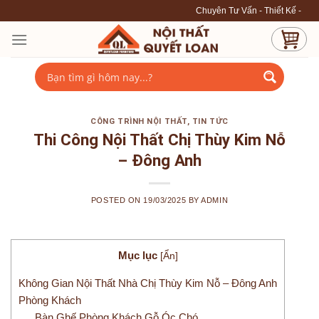
Skip
Chuyên Tư Vấn - Thiết Kế - Thi Công nội thất cao cấp --
to
content
CÔNG TRÌNH NỘI THẤT
,
TIN TỨC
Thi Công Nội Thất Chị Thùy Kim Nỗ
– Đông Anh
POSTED ON
19/03/2025
BY
ADMIN
Mục lục
[
Ẩn
]
Không Gian Nội Thất Nhà Chị Thùy Kim Nỗ – Đông Anh
Phòng Khách
Bàn Ghế Phòng Khách Gỗ Óc Chó