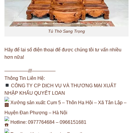
Tủ Thờ Sang Trọng
Hãy để lại số điện thoại để được chúng tôi tư vấn nhiều
hơn nữa!
—————///—————
Thông Tin Liên Hệ:
CÔNG TY CP DỊCH VỤ VÀ THƯƠNG MẠI XUẤT
NHẬP KHẨU QUYẾT LOAN
Xưởng sản xuất: Cụm 5 – Thôn Hạ Hội – Xã Tân Lập –
Huyện Đan Phượng – Hà Nội
Hotline: 0977764684 – 0966151681