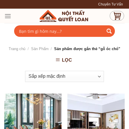
Skip
Chuyên Tư Vấn - Thiết Kế
to
content
Trang chủ
/
Sản Phẩm
/
Sản phẩm được gắn thẻ “gỗ óc chó”
LỌC