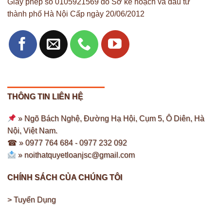
Giấy phép số 0105921569 do Sở kế hoạch và đầu tư
thành phố Hà Nội Cấp ngày 20/06/2012
THÔNG TIN LIÊN HỆ
» Ngõ Bách Nghệ, Đường Hạ Hội, Cụm 5, Ô Diên, Hà
Nội, Việt Nam.
☎ » 0977 764 684 -
0977 232 092
»
noithatquyetloanjsc@gmail.com
CHÍNH SÁCH CỦA CHÚNG TÔI
> Tuyển Dụng