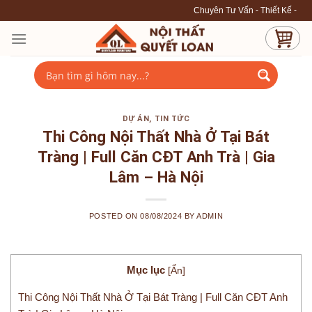
Skip
Chuyên Tư Vấn - Thiết Kế - Thi Công nội thất ca
to
content
DỰ ÁN
,
TIN TỨC
Thi Công Nội Thất Nhà Ở Tại Bát
Tràng | Full Căn CĐT Anh Trà | Gia
Lâm – Hà Nội
POSTED ON
08/08/2024
BY
ADMIN
Mục lục
[
Ẩn
]
Thi Công Nội Thất Nhà Ở Tại Bát Tràng | Full Căn CĐT Anh