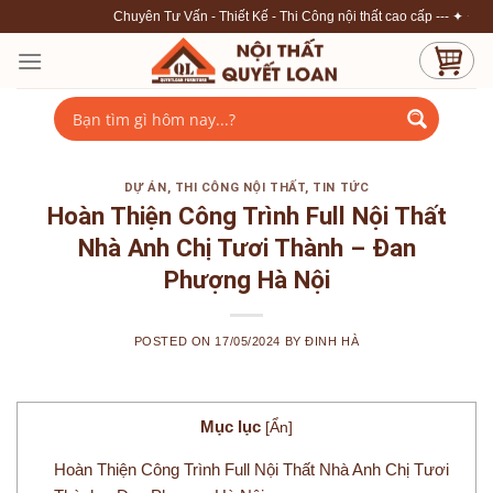
Skip
Chuyên Tư Vấn - Thiết Kế - Thi Công nội thất cao cấp --- ✦ ✦ ✦ --- LH: 0977
to
content
DỰ ÁN
,
THI CÔNG NỘI THẤT
,
TIN TỨC
Hoàn Thiện Công Trình Full Nội Thất
Nhà Anh Chị Tươi Thành – Đan
Phượng Hà Nội
POSTED ON
17/05/2024
BY
ĐINH HÀ
Mục lục
[
Ẩn
]
Hoàn Thiện Công Trình Full Nội Thất Nhà Anh Chị Tươi