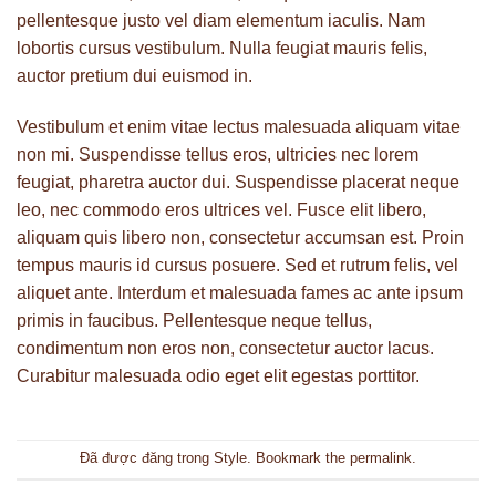
pellentesque justo vel diam elementum iaculis. Nam
lobortis cursus vestibulum. Nulla feugiat mauris felis,
auctor pretium dui euismod in.
Vestibulum et enim vitae lectus malesuada aliquam vitae
non mi. Suspendisse tellus eros, ultricies nec lorem
feugiat, pharetra auctor dui. Suspendisse placerat neque
leo, nec commodo eros ultrices vel. Fusce elit libero,
aliquam quis libero non, consectetur accumsan est. Proin
tempus mauris id cursus posuere. Sed et rutrum felis, vel
aliquet ante. Interdum et malesuada fames ac ante ipsum
primis in faucibus. Pellentesque neque tellus,
condimentum non eros non, consectetur auctor lacus.
Curabitur malesuada odio eget elit egestas porttitor.
Đã được đăng trong
Style
. Bookmark the
permalink
.