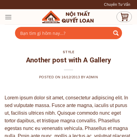
Skip
Chuyên Tư Vấn - Thiết 
to
content
STYLE
Another post with A Gallery
POSTED ON
16/12/2013
BY
ADMIN
Lorem ipsum dolor sit amet, consectetur adipiscing elit. In
sed vulputate massa. Fusce ante magna, iaculis ut purus
ut, facilisis ultrices nibh. Quisque commodo nunc eget
tortor dapibus, et tristique magna convallis. Phasellus
egestas nunc eu venenatis vehicula. Phasellus et magna
nulla. Proin ante nunc, mollis a lectus ac, volutpat placerat