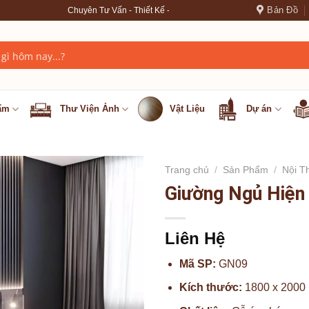
Bản Đồ
Chuyên Tư Vấn - Thiết Kế - Thi Công nội thất cao cấp --- ✦ ✦ ✦ --- LH: 0977.76
ẩm
Thư Viện Ảnh
Vật Liệu
Dự án
Trang chủ
/
Sản Phẩm
/
Nội T
Giường Ngủ Hiện
Liên Hệ
Mã SP:
GN09
Kích thước:
1800 x 2000