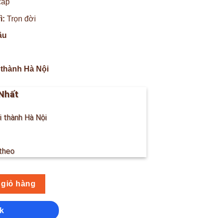
cấp
ì:
Trọn đời
ầu
 thành Hà Nội
Nhất
i thành Hà Nội
theo
 giỏ hàng
k