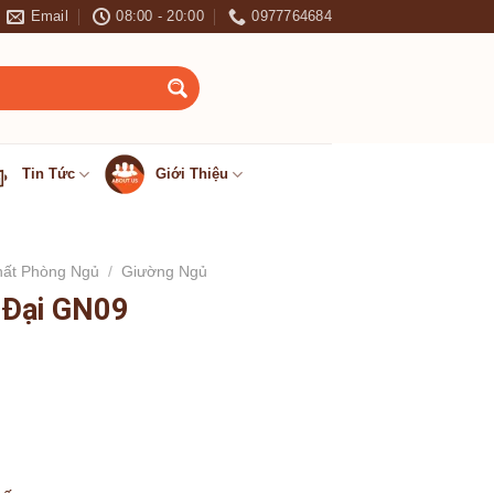
Email
08:00 - 20:00
0977764684
4.684 - 0966.151.681
Tin Tức
Giới Thiệu
hất Phòng Ngủ
/
Giường Ngủ
 Đại GN09