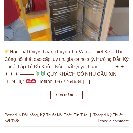
Nội Thất Quyết Loan chuyên Tư Vấn – Thiết Kế – Thi
Công nội thất cao cấp, uy tín, giá cả hợp lý. Hướng Dẫn Kỹ
Thuật Lắp Tủ Đồ Khô – Nội Thất Quyết Loan ——— ✦ ✦
✦ ✦ ✦ ———
QUÝ KHÁCH CÓ NHU CẦU XIN
LIÊN HỆ:
Hotline: 0977764684 […]
Xem thêm
→
Posted in
Đời sống
,
Kỹ Thuật Nội Thất
,
Tin Tức
|
Tagged
Kỹ Thuật
Nội Thất
Leave a comment