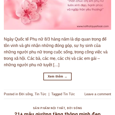
Ngày Quốc tế Phụ nữ 8/3 hàng năm là dịp quan trọng để
tôn vinh và ghi nhận những đóng góp, sự hy sinh của
những người phụ nữ trong cuộc sống, trong công việc và
trong xã hội. Các bà, các mẹ, các chị và các em gái –
những người phụ nữ tuyệt […]
Xem thêm
→
Posted in
Đời sống
,
Tin Tức
|
Tagged
Tin Tức
Leave a comment
SẢN PHẨM NỘI THẤT
,
ĐỜI SỐNG
21+ mẫu giường tầng thông minh đẹp