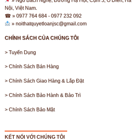
» Ngõ Bách Nghệ, Đường Hạ Hội, Cụm 5, Ô Diên, Hà
Nội, Việt Nam.
☎ » 0977 764 684 -
0977 232 092
»
noithatquyetloanjsc@gmail.com
CHÍNH SÁCH CỦA CHÚNG TÔI
> Tuyển Dụng
> Chính Sách Bán Hàng
> Chính Sách Giao Hàng & Lắp Đặt
> Chính Sách Bảo Hành & Bảo Trì
> Chính Sách Bảo Mật
KẾT NỐI VỚI CHÚNG TÔI