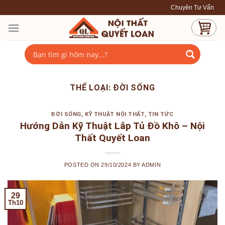
Skip
Chuyên Tư Vấn - Thiết Kế
to
content
THỂ LOẠI:
ĐỜI SỐNG
ĐỜI SỐNG
,
KỸ THUẬT NỘI THẤT
,
TIN TỨC
Hướng Dẫn Kỹ Thuật Lắp Tủ Đồ Khô – Nội
Thất Quyết Loan
POSTED ON
29/10/2024
BY
ADMIN
29
Th10