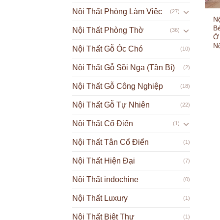
Nội Thất Phòng Làm Việc
(27)
N
B
Nội Thất Phòng Thờ
(36)
Ở
N
Nội Thất Gỗ Óc Chó
(10)
Nội Thất Gỗ Sồi Nga (Tần Bì)
(2)
Nội Thất Gỗ Công Nghiệp
(18)
Nội Thất Gỗ Tự Nhiên
(22)
Nội Thất Cổ Điển
(1)
Nội Thất Tân Cổ Điển
(1)
Nội Thất Hiện Đại
(7)
Nội Thất indochine
(0)
Nội Thất Luxury
(1)
Nội Thất Biệt Thự
(1)