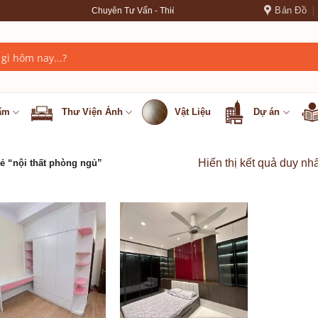
Bản Đồ
Chuyên Tư Vấn - Thiết Kế - Thi Công nội thất cao cấp --- ✦ ✦
ẩm
Thư Viện Ảnh
Vật Liệu
Dự án
Hiển thị kết quả duy nhấ
 “nội thất phòng ngủ”