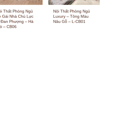
ội Thất Phòng Ngủ
Nội Thất Phòng Ngủ
é Gái Nhà Chú Lực
Luxury – Tông Màu
 Đan Phượng – Hà
Nâu Gỗ – L-CB01
ội – CB06