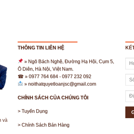
THÔNG TIN LIÊN HỆ
KẾT
» Ngõ Bách Nghệ, Đường Hạ Hội, Cụm 5,
Ô Diên, Hà Nội, Việt Nam.
☎ » 0977 764 684 -
0977 232 092
»
noithatquyetloanjsc@gmail.com
CHÍNH SÁCH CỦA CHÚNG TÔI
> Tuyển Dụng
h và
> Chính Sách Bán Hàng