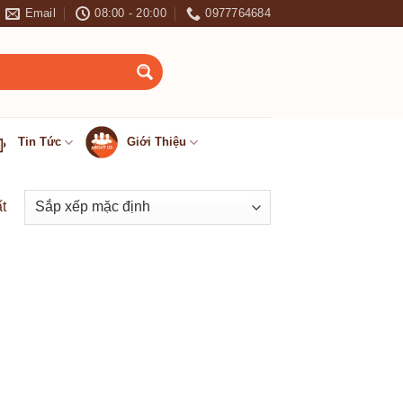
Email
08:00 - 20:00
0977764684
 ✦ --- LH: 0977.764.684 - 0966.151.681
Tin Tức
Giới Thiệu
t